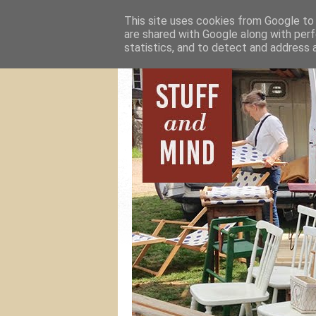
This site uses cookies from Google to d
are shared with Google along with perf
statistics, and to detect and address 