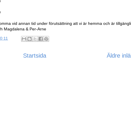
0
0
mma vid annan tid under förutsättning att vi är hemma och är tillgängl
Mvh Magdalena & Per-Arne
0:11
Startsida
Äldre inl