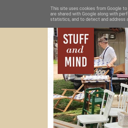
This site uses cookies from Google to d
are shared with Google along with perf
statistics, and to detect and address 