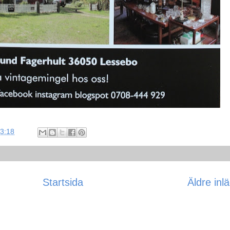
3:18
Startsida
Äldre inl