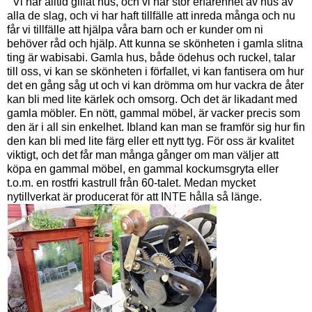
Vi har alltid gillat hus, och vi har stor erfarenhet av hus av
alla de slag, och vi har haft tillfälle att inreda många och nu
får vi tillfälle att hjälpa våra barn och er kunder om ni
behöver råd och hjälp. Att kunna se skönheten i gamla slitna
ting är wabisabi. Gamla hus, både ödehus och ruckel, talar
till oss, vi kan se skönheten i förfallet, vi kan fantisera om hur
det en gång såg ut och vi kan drömma om hur vackra de åter
kan bli med lite kärlek och omsorg. Och det är likadant med
gamla möbler. En nött, gammal möbel, är vacker precis som
den är i all sin enkelhet. Ibland kan man se framför sig hur fin
den kan bli med lite färg eller ett nytt tyg. För oss är kvalitet
viktigt, och det får man många gånger om man väljer att
köpa en gammal möbel, en gammal kockumsgryta eller
t.o.m. en rostfri kastrull från 60-talet. Medan mycket
nytillverkat är producerat för att INTE hålla så länge.